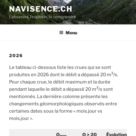
Aller
NAVISENCE.CH
au
L’observer, l’explorer, la comprendre
contenu
principal
Menu
2026
Le tableau ci-dessous liste les crues qui se sont
3
produites en 2026 dont le débit a dépassé 20 m
/s.
Pour chaque crue, le débit maximum et la durée
3
pendant laquelle le débit a dépassé 20 m
/s sont
mentionnés. La dernière colonne présente les
changements géomorphologiques observés entre
certaines dates sous la forme « mois.jour vs
mois.jour ».
Q
Q > 20
É
volution
max