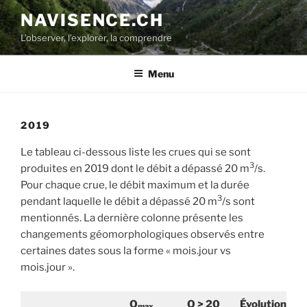
Aller
NAVISENCE.CH
au
L’observer, l’explorer, la comprendre
contenu
principal
Menu
2019
Le tableau ci-dessous liste les crues qui se sont
3
produites en 2019 dont le débit a dépassé 20 m
/s.
Pour chaque crue, le débit maximum et la durée
3
pendant laquelle le débit a dépassé 20 m
/s sont
mentionnés. La dernière colonne présente les
changements géomorphologiques observés entre
certaines dates sous la forme « mois.jour vs
mois.jour ».
Q
Q > 20
É
volution
max