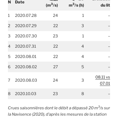
N
Date
3
3
(m
/s)
m
/s
(h)
du lit
1
2020.07.28
24
1
–
2
2020.07.29
22
3
–
3
2020.07.30
23
1
–
4
2020.07.31
22
4
–
5
2020.08.01
22
4
–
6
2020.08.02
27
5
–
08.11 vs
7
2020.08.03
24
3
07.01
8
2020.10.03
23
8
–
3
Crues saisonnières dont le débit a dépassé 20 m
/s sur
la Navisence (2020), d’après les mesures de la station