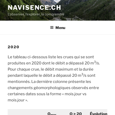
Aller
NAVISENCE.CH
au
L’observer, l’explorer, la comprendre
contenu
principal
Menu
2020
Le tableau ci-dessous liste les crues qui se sont
3
produites en 2020 dont le débit a dépassé 20 m
/s.
Pour chaque crue, le débit maximum et la durée
3
pendant laquelle le débit a dépassé 20 m
/s sont
mentionnés. La dernière colonne présente les
changements géomorphologiques observés entre
certaines dates sous la forme « mois.jour vs
mois.jour ».
Q
Q > 20
É
volution
max